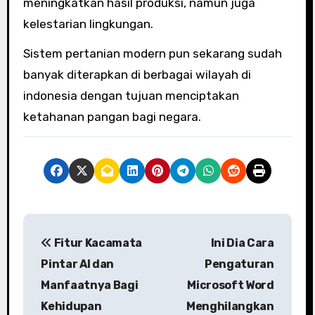
meningkatkan hasil produksi, namun juga
kelestarian lingkungan.
Sistem pertanian modern pun sekarang sudah
banyak diterapkan di berbagai wilayah di
indonesia dengan tujuan menciptakan
ketahanan pangan bagi negara.
P
Fitur Kacamata
Ini Dia Cara
o
Pintar AI dan
Pengaturan
s
Manfaatnya Bagi
Microsoft Word
Kehidupan
Menghilangkan
t