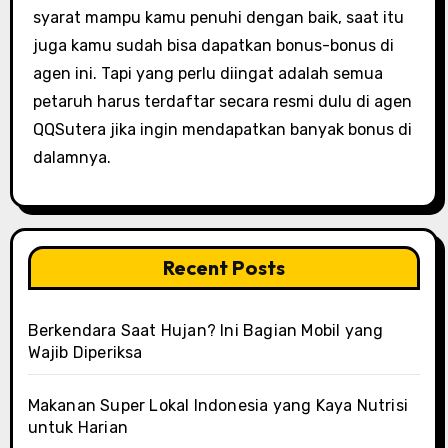
syarat mampu kamu penuhi dengan baik, saat itu
juga kamu sudah bisa dapatkan bonus-bonus di
agen ini. Tapi yang perlu diingat adalah semua
petaruh harus terdaftar secara resmi dulu di agen
QQSutera jika ingin mendapatkan banyak bonus di
dalamnya.
Recent Posts
Berkendara Saat Hujan? Ini Bagian Mobil yang
Wajib Diperiksa
Makanan Super Lokal Indonesia yang Kaya Nutrisi
untuk Harian