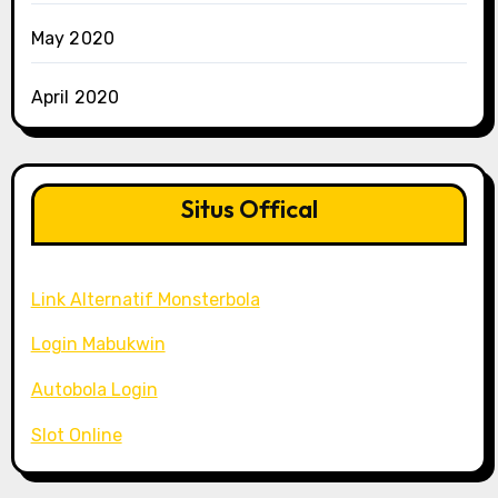
May 2020
April 2020
Situs Offical
Link Alternatif Monsterbola
Login Mabukwin
Autobola Login
Slot Online