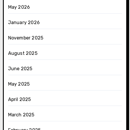
May 2026
January 2026
November 2025
August 2025
June 2025
May 2025
April 2025
March 2025