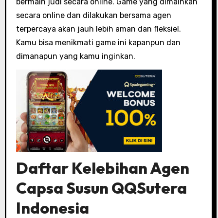
bermain judi secara online. Game yang dimainkan
secara online dan dilakukan bersama agen
terpercaya akan jauh lebih aman dan fleksiel.
Kamu bisa menikmati game ini kapanpun dan
dimanapun yang kamu inginkan.
Daftar Kelebihan Agen
Capsa Susun QQSutera
Indonesia