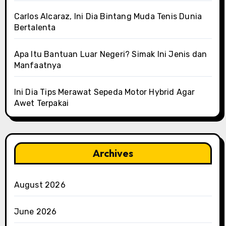
Carlos Alcaraz, Ini Dia Bintang Muda Tenis Dunia
Bertalenta
Apa Itu Bantuan Luar Negeri? Simak Ini Jenis dan
Manfaatnya
Ini Dia Tips Merawat Sepeda Motor Hybrid Agar
Awet Terpakai
Archives
August 2026
June 2026