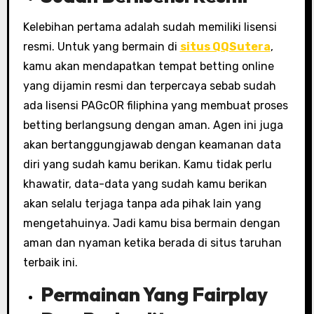
Kelebihan pertama adalah sudah memiliki lisensi
resmi. Untuk yang bermain di
situs QQSutera
,
kamu akan mendapatkan tempat betting online
yang dijamin resmi dan terpercaya sebab sudah
ada lisensi PAGcOR filiphina yang membuat proses
betting berlangsung dengan aman. Agen ini juga
akan bertanggungjawab dengan keamanan data
diri yang sudah kamu berikan. Kamu tidak perlu
khawatir, data-data yang sudah kamu berikan
akan selalu terjaga tanpa ada pihak lain yang
mengetahuinya. Jadi kamu bisa bermain dengan
aman dan nyaman ketika berada di situs taruhan
terbaik ini.
Permainan Yang Fairplay