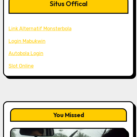
Situs Offical
Link Alternatif Monsterbola
Login Mabukwin
Autobola Login
Slot Online
You Missed