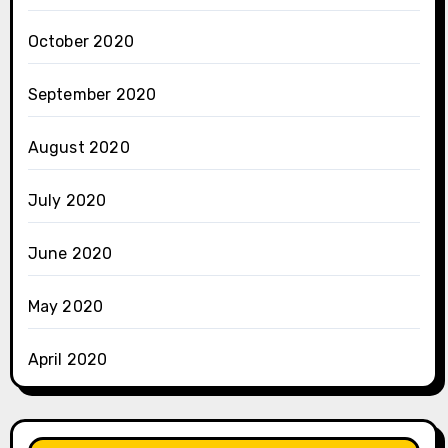
October 2020
September 2020
August 2020
July 2020
June 2020
May 2020
April 2020