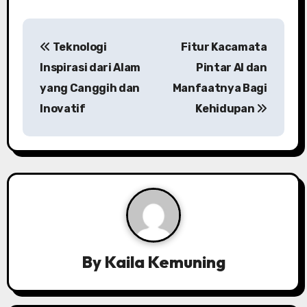
P
Teknologi
Fitur Kacamata
o
Inspirasi dari Alam
Pintar AI dan
s
yang Canggih dan
Manfaatnya Bagi
Inovatif
Kehidupan
t
n
a
v
i
g
By
Kaila Kemuning
a