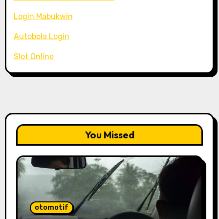
Login Mabukwin
Autobola Login
Slot Online
You Missed
otomotif