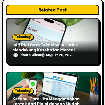
t
Related Post
i
o
n
Teknologi
Ini 5 Platform Teknologi AI untuk
Mendukung Kesehatan Mental
Naura Wiksa
August 20, 2025
Teknologi
Ketahui Cara Jitu Mengamankan
kontak dari Pinjol dengan Mudah