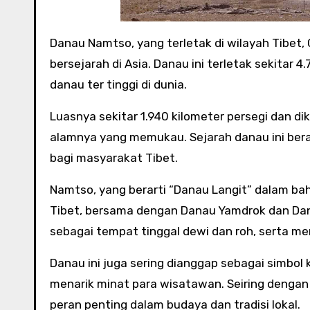
Danau Namtso, yang terletak di wilayah Tibet
bersejarah di Asia. Danau ini terletak sekitar
danau ter tinggi di dunia.
Luasnya sekitar 1.940 kilometer persegi dan d
alamnya yang memukau. Sejarah danau ini be
bagi masyarakat Tibet.
Namtso, yang berarti “Danau Langit” dalam baha
Tibet, bersama dengan Danau Yamdrok dan Dana
sebagai tempat tinggal dewi dan roh, serta meru
Danau ini juga sering dianggap sebagai simbol
menarik minat para wisatawan. Seiring dengan
peran penting dalam budaya dan tradisi lokal.