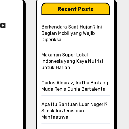
Recent Posts
ra
Berkendara Saat Hujan? Ini
Bagian Mobil yang Wajib
Diperiksa
Makanan Super Lokal
Indonesia yang Kaya Nutrisi
untuk Harian
Carlos Alcaraz, Ini Dia Bintang
Muda Tenis Dunia Bertalenta
Apa Itu Bantuan Luar Negeri?
Simak Ini Jenis dan
Manfaatnya