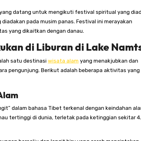
ang datang untuk mengikuti festival spiritual yang dia
ng diadakan pada musim panas. Festival ini merayakan
tas yang dikaitkan dengan danau.
kukan di Liburan di Lake Namt
alah satu destinasi
wisata alam
yang menakjubkan dan
ra pengunjung. Berikut adalah beberapa aktivitas yang 
Alam
ngit” dalam bahasa Tibet terkenal dengan keindahan al
au tertinggi di dunia, terletak pada ketinggian sekitar 4