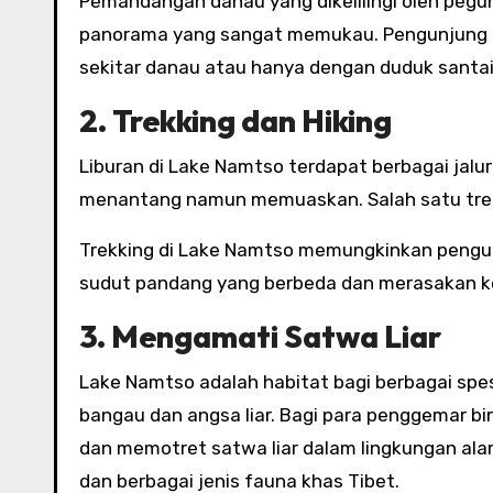
Pemandangan danau yang dikelilingi oleh pegun
panorama yang sangat memukau. Pengunjung dap
sekitar danau atau hanya dengan duduk santa
2. Trekking dan Hiking
Liburan di Lake Namtso terdapat berbagai jal
menantang namun memuaskan. Salah satu trek t
Trekking di Lake Namtso memungkinkan pengun
sudut pandang yang berbeda dan merasakan ke
3. Mengamati Satwa Liar
Lake Namtso adalah habitat bagi berbagai spes
bangau dan angsa liar. Bagi para penggemar 
dan memotret satwa liar dalam lingkungan alam
dan berbagai jenis fauna khas Tibet.