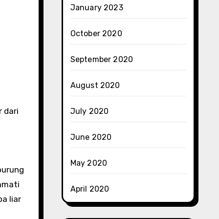
January 2023
October 2020
September 2020
August 2020
 dari
July 2020
June 2020
May 2020
burung
amati
April 2020
a liar