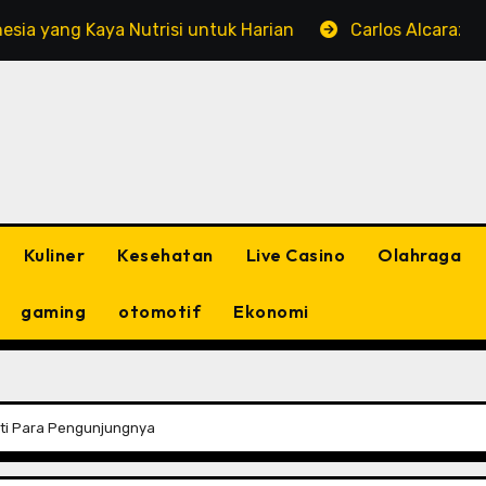
aya Nutrisi untuk Harian
Carlos Alcaraz, Ini Dia Bin
Kuliner
Kesehatan
Live Casino
Olahraga
gaming
otomotif
Ekonomi
ati Para Pengunjungnya