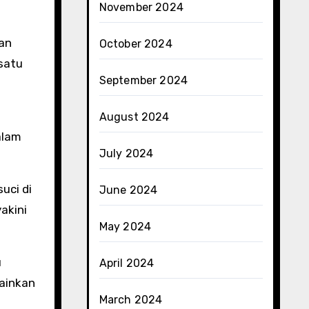
November 2024
dan
October 2024
 satu
September 2024
August 2024
alam
July 2024
uci di
June 2024
akini
May 2024
u
April 2024
mainkan
March 2024