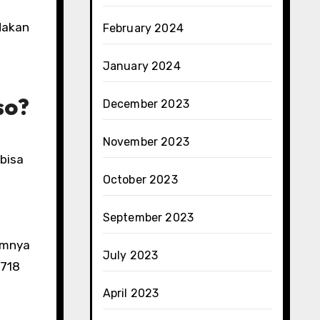
dakan
February 2024
January 2024
so?
December 2023
November 2023
bisa
October 2023
September 2023
amnya
July 2023
.718
April 2023