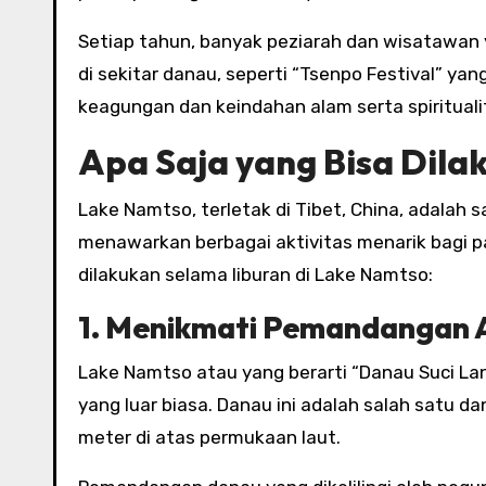
Setiap tahun, banyak peziarah dan wisatawan y
di sekitar danau, seperti “Tsenpo Festival” ya
keagungan dan keindahan alam serta spirituali
Apa Saja yang Bisa Dila
Lake Namtso, terletak di Tibet, China, adalah s
menawarkan berbagai aktivitas menarik bagi pa
dilakukan selama liburan di Lake Namtso:
1. Menikmati Pemandangan 
Lake Namtso atau yang berarti “Danau Suci La
yang luar biasa. Danau ini adalah salah satu dan
meter di atas permukaan laut.