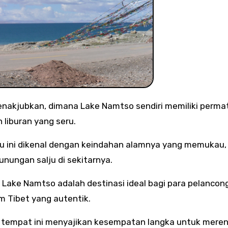
liburan yang seru.
nau ini dikenal dengan keindahan alamnya yang memukau,
unungan salju di sekitarnya.
, Lake Namtso adalah destinasi ideal bagi para pelancon
 Tibet yang autentik.
 tempat ini menyajikan kesempatan langka untuk mere