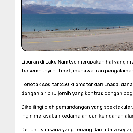
Liburan di Lake Namtso merupakan hal yang menakjubkan, dimana Lake Namtso sendiri memiliki permata
tersembunyi di Tibet, menawarkan pengalaman 
Terletak sekitar 250 kilometer dari Lhasa, da
dengan air biru jernih yang kontras dengan peg
Dikelilingi oleh pemandangan yang spektakuler
ingin merasakan kedamaian dan keindahan alam
Dengan suasana yang tenang dan udara segar,