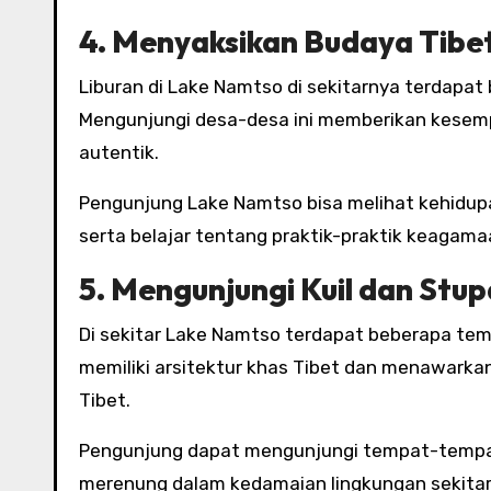
4. Menyaksikan Budaya Tibe
Liburan di Lake Namtso di sekitarnya terdapat 
Mengunjungi desa-desa ini memberikan kesemp
autentik.
Pengunjung Lake Namtso bisa melihat kehidupa
serta belajar tentang praktik-praktik keagam
5. Mengunjungi Kuil dan Stup
Di sekitar Lake Namtso terdapat beberapa tempa
memiliki arsitektur khas Tibet dan menawark
Tibet.
Pengunjung dapat mengunjungi tempat-tempat i
merenung dalam kedamaian lingkungan sekitar