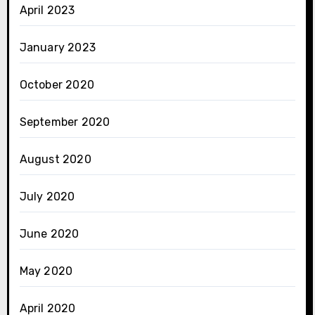
April 2023
January 2023
October 2020
September 2020
August 2020
July 2020
June 2020
May 2020
April 2020