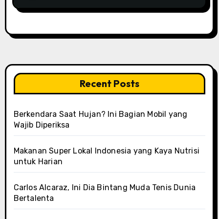
Recent Posts
Berkendara Saat Hujan? Ini Bagian Mobil yang
Wajib Diperiksa
Makanan Super Lokal Indonesia yang Kaya Nutrisi
untuk Harian
Carlos Alcaraz, Ini Dia Bintang Muda Tenis Dunia
Bertalenta