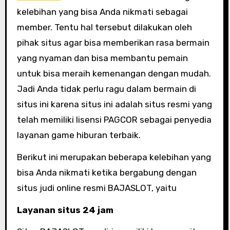
kelebihan yang bisa Anda nikmati sebagai
member. Tentu hal tersebut dilakukan oleh
pihak situs agar bisa memberikan rasa bermain
yang nyaman dan bisa membantu pemain
untuk bisa meraih kemenangan dengan mudah.
Jadi Anda tidak perlu ragu dalam bermain di
situs ini karena situs ini adalah situs resmi yang
telah memiliki lisensi PAGCOR sebagai penyedia
layanan game hiburan terbaik.
Berikut ini merupakan beberapa kelebihan yang
bisa Anda nikmati ketika bergabung dengan
situs judi online resmi BAJASLOT, yaitu
Layanan situs 24 jam