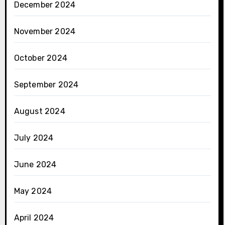
December 2024
November 2024
October 2024
September 2024
August 2024
July 2024
June 2024
May 2024
April 2024