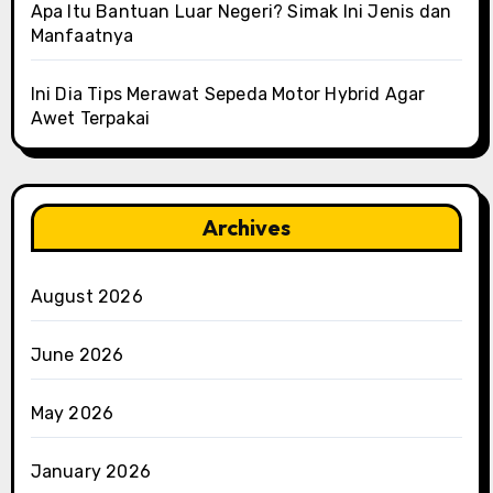
Apa Itu Bantuan Luar Negeri? Simak Ini Jenis dan
Manfaatnya
Ini Dia Tips Merawat Sepeda Motor Hybrid Agar
Awet Terpakai
Archives
August 2026
June 2026
May 2026
January 2026