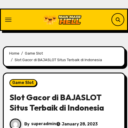
Skip
to
content
Home
Game Slot
Slot Gacor di BAJASLOT Situs Terbaik di Indonesia
Game Slot
Slot Gacor di BAJASLOT
Situs Terbaik di Indonesia
By
superadmin
January 28, 2023