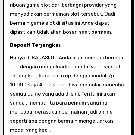
ribuan game slot dari berbagai provider yang
menyediakan permainan slot tersebut. Jadi
bermain game slot di situs ini Anda dapat
dipastikan tidak akan bosan saat bermain.
Deposit Terjangkau
Hanya di BAJASLOT Anda bisa memulai bermain
judi dengan mengeluarkan modal yang sangat
terjangkau, karena cukup dengan modal Rp
10.000 saja Anda sudah bisa memulai mencoba
semua game yang ada di sini. Tentu ini akan
sangat membantu para pemain yang ingin
mencoba merasakan permainan judi online
seperti apa dengan bermain mengeluarkan
modal yang kecil.