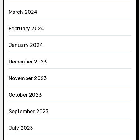
March 2024
February 2024
January 2024
December 2023
November 2023
October 2023
September 2023
July 2023