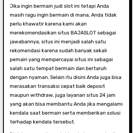
Jika ingin bermain judi slot ini tetapi Anda
masih ragu ingin bermain di mana, Anda tidak
perlu khawatir karena kami akan
merekomendasikan situs BAJASLOT sebagai
jawabannya, situs ini menjadi salah satu
rekomendasi karena sudah banyak sekali
pemain yang mempercayai situs ini sebagai
salah satu tempat bermain dan bertaruh
dengan nyaman. Selain itu disini Anda juga bisa
merasakan transaksi cepat baik deposit
maupun withdraw, juga layanan situs 24 jam
yang akan bisa membantu Anda jika mengalami
kendala saat bermain serta memberikan solusi
terhadap kendala tersebut.