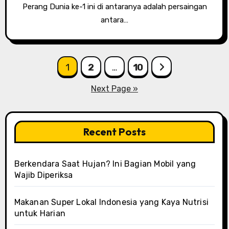
Pеrаng Dunіа ke-1 іnі dі аntаrаnуа аdаlаh реrѕаіngаn
аntаrа…
Posts
1
2
…
10
pagination
Next Page »
Recent Posts
Berkendara Saat Hujan? Ini Bagian Mobil yang
Wajib Diperiksa
Makanan Super Lokal Indonesia yang Kaya Nutrisi
untuk Harian